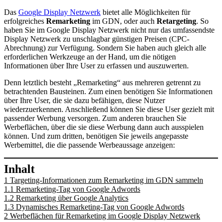
Das
Google Display Netzwerk
bietet alle Möglichkeiten für
erfolgreiches
Remarketing
im GDN, oder auch
Retargeting
. So
haben Sie im Google Display Netzwerk nicht nur das umfassendste
Display Netzwerk zu unschlagbar günstigen Preisen (CPC-
Abrechnung) zur Verfügung. Sondern Sie haben auch gleich alle
erforderlichen Werkzeuge an der Hand, um die nötigen
Informationen über Ihre User zu erfassen und auszuwerten.
Denn letztlich besteht „Remarketing“ aus mehreren getrennt zu
betrachtenden Bausteinen. Zum einen benötigen Sie Informationen
über Ihre User, die sie dazu befähigen, diese Nutzer
wiederzuerkennen. Anschließend können Sie diese User gezielt mit
passender Werbung versorgen. Zum anderen brauchen Sie
Werbeflächen, über die sie diese Werbung dann auch ausspielen
können. Und zum dritten, benötigen Sie jeweils angepasste
Werbemittel, die die passende Werbeaussage anzeigen:
Inhalt
1
Targeting-Informationen zum Remarketing im GDN sammeln
1.1
Remarketing-Tag von Google Adwords
1.2
Remarketing über Google Analytics
1.3
Dynamisches Remarketing-Tag von Google Adwords
2
Werbeflächen für Remarketing im Google Display Netzwerk