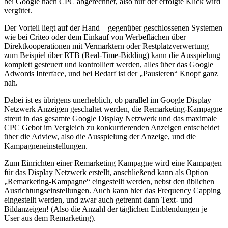
bei Google nach CPC abgerechnet, also nur der erfolgte Klick wird
vergütet.
Der Vorteil liegt auf der Hand – gegenüber geschlossenen Systemen
wie bei Criteo oder dem Einkauf von Werbeflächen über
Direktkooperationen mit Vermarktern oder Restplatzverwertung
zum Beispiel über RTB (Real-Time-Bidding) kann die Ausspielung
komplett gesteuert und kontrolliert werden, alles über das Google
Adwords Interface, und bei Bedarf ist der „Pausieren“ Knopf ganz
nah.
Dabei ist es übrigens unerheblich, ob parallel im Google Display
Netzwerk Anzeigen geschaltet werden, die Remarketing-Kampagne
streut in das gesamte Google Display Netzwerk und das maximale
CPC Gebot im Vergleich zu konkurrierenden Anzeigen entscheidet
über die Adview, also die Ausspielung der Anzeige, und die
Kampagneneinstellungen.
Zum Einrichten einer Remarketing Kampagne wird eine Kampagen
für das Display Netzwerk erstellt, anschließend kann als Option
„Remarketing-Kampagne“ eingestellt werden, nebst den üblichen
Ausrichtungseinstellungen. Auch kann hier das Frequency Capping
eingestellt werden, und zwar auch getrennt dann Text- und
Bildanzeigen! (Also die Anzahl der täglichen Einblendungen je
User aus dem Remarketing).