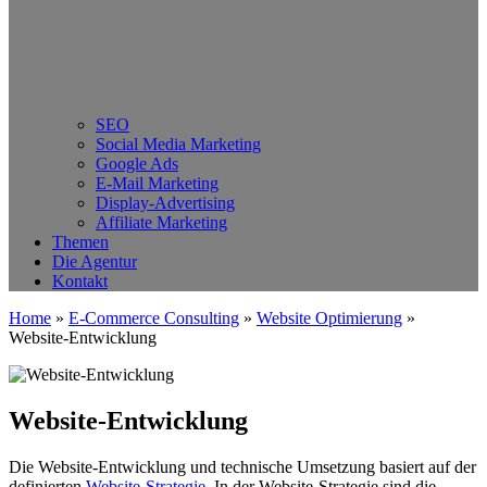
SEO
Social Media Marketing
Google Ads
E-Mail Marketing
Display-Advertising
Affiliate Marketing
Themen
Die Agentur
Kontakt
Home
»
E-Commerce Consulting
»
Website Optimierung
»
Website-Entwicklung
Website-Entwicklung
Die Website-Entwicklung und technische Umsetzung basiert auf der
definierten
Website-Strategie
. In der Website-Strategie sind die