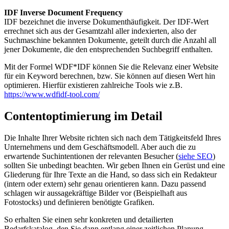
IDF Inverse Document Frequency
IDF bezeichnet die inverse Dokumenthäufigkeit. Der IDF-Wert
errechnet sich aus der Gesamtzahl aller indexierten, also der
Suchmaschine bekannten Dokumente, geteilt durch die Anzahl all
jener Dokumente, die den entsprechenden Suchbegriff enthalten.
Mit der Formel WDF*IDF können Sie die Relevanz einer Website
für ein Keyword berechnen, bzw. Sie können auf diesen Wert hin
optimieren. Hierfür existieren zahlreiche Tools wie z.B.
https://www.wdfidf-tool.com/
Contentoptimierung im Detail
Die Inhalte Ihrer Website richten sich nach dem Tätigkeitsfeld Ihres
Unternehmens und dem Geschäftsmodell. Aber auch die zu
erwartende Suchintentionen der relevanten Besucher (
siehe SEO
)
sollten Sie unbedingt beachten. Wir geben Ihnen ein Gerüst und eine
Gliederung für Ihre Texte an die Hand, so dass sich ein Redakteur
(intern oder extern) sehr genau orientieren kann. Dazu passend
schlagen wir aussagekräftige Bilder vor (Beispielhaft aus
Fotostocks) und definieren benötigte Grafiken.
So erhalten Sie einen sehr konkreten und detailierten
Bedarfskatalog, den Sie dann entlang einer zeitlichen Planung