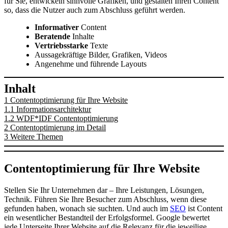
für Sie, entwickeln sinnvolle Grafiken, und gestalten Ihren Content
so, dass die Nutzer auch zum Abschluss geführt werden.
Informativer
Content
Beratende
Inhalte
Vertriebsstarke
Texte
Aussagekräftige Bilder, Grafiken, Videos
Angenehme und führende Layouts
Inhalt
1
Contentoptimierung für Ihre Website
1.1
Informationsarchitektur
1.2
WDF*IDF Contentoptimierung
2
Contentoptimierung im Detail
3
Weitere Themen
Contentoptimierung für Ihre Website
Stellen Sie Ihr Unternehmen dar – Ihre Leistungen, Lösungen,
Technik. Führen Sie Ihre Besucher zum Abschluss, wenn diese
gefunden haben, wonach sie suchten. Und auch im
SEO
ist Content
ein wesentlicher Bestandteil der Erfolgsformel. Google bewertet
jede Unterseite Ihrer Website auf die Relevanz für die jeweilige